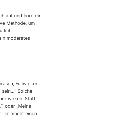
ch auf und höre dir
ktive Methode, um
utlich
 ein moderates
rasen, Füllwörter
s sein…“ Solche
er wirken. Statt
“, oder „Meine
er er macht einen