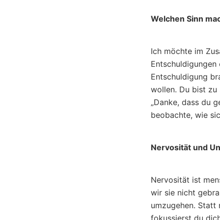
Welchen Sinn ma
Ich möchte im Zu
Entschuldigungen e
Entschuldigung bra
wollen. Du bist z
„Danke, dass du ge
beobachte, wie sic
Nervosität und Un
Nervosität ist men
wir sie nicht gebr
umzugehen. Statt n
fokussierst du dic