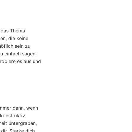
f das Thema
en, die keine
öflich sein zu
u einfach sagen:
robiere es aus und
 immer dann, wenn
 konstruktiv
heit untergraben,
dir. Stärke dich