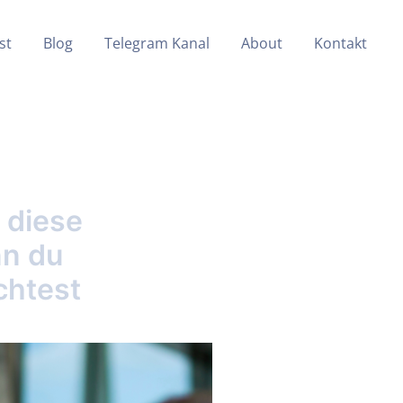
st
Blog
Telegram Kanal
About
Kontakt
 diese
nn du
chtest