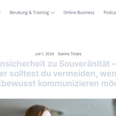
e
Beratung & Training
Online Business
Podca
Juli 1, 2024
Sabine Tönjes
nsicherheit zu Souveränität –
er solltest du vermeiden, we
tbewusst kommunizieren mö