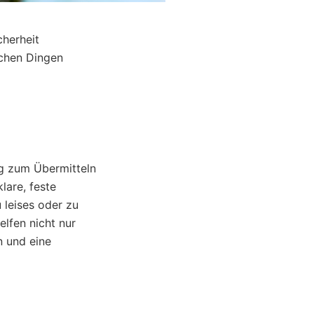
cherheit
achen Dingen
ug zum Übermitteln
lare, feste
 leises oder zu
lfen nicht nur
n und eine