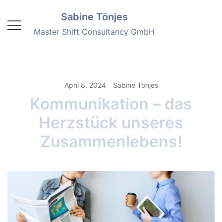
Springe
Sabine Tönjes
zum
Inhalt
Master Shift Consultancy GmbH
April 8, 2024
Sabine Tönjes
Kommunikation – das
Herzstück unseres
Zusammenlebens!